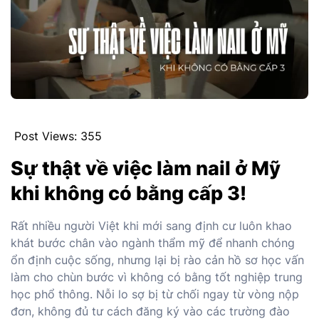
Post Views:
355
Sự thật về việc làm nail ở Mỹ
khi không có bằng cấp 3!
Rất nhiều người Việt khi mới sang định cư luôn khao
khát bước chân vào ngành thẩm mỹ để nhanh chóng
ổn định cuộc sống, nhưng lại bị rào cản hồ sơ học vấn
làm cho chùn bước vì không có bằng tốt nghiệp trung
học phổ thông. Nỗi lo sợ bị từ chối ngay từ vòng nộp
đơn, không đủ tư cách đăng ký vào các trường đào