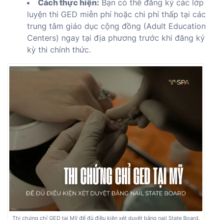
Cách thực hiện:
Bạn có thể đăng ký các lớp
luyện thi GED miễn phí hoặc chi phí thấp tại các
trung tâm giáo dục cộng đồng (Adult Education
Centers) ngay tại địa phương trước khi đăng ký
kỳ thi chính thức.
Thi chứng chỉ GED tại Mỹ để đủ điều kiện xét duyệt bằng nail State Board.