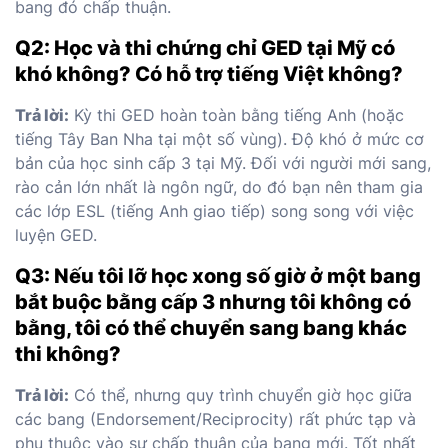
bang đó chấp thuận.
Q2: Học và thi chứng chỉ GED tại Mỹ có
khó không? Có hỗ trợ tiếng Việt không?
Trả lời:
Kỳ thi GED hoàn toàn bằng tiếng Anh (hoặc
tiếng Tây Ban Nha tại một số vùng). Độ khó ở mức cơ
bản của học sinh cấp 3 tại Mỹ. Đối với người mới sang,
rào cản lớn nhất là ngôn ngữ, do đó bạn nên tham gia
các lớp ESL (tiếng Anh giao tiếp) song song với việc
luyện GED.
Q3: Nếu tôi lỡ học xong số giờ ở một bang
bắt buộc bằng cấp 3 nhưng tôi không có
bằng, tôi có thể chuyển sang bang khác
thi không?
Trả lời:
Có thể, nhưng quy trình chuyển giờ học giữa
các bang (Endorsement/Reciprocity) rất phức tạp và
phụ thuộc vào sự chấp thuận của bang mới. Tốt nhất