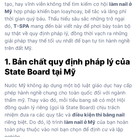
tạo, hay vĩnh viễn không thể tìm kiếm cơ hội
làm nail ở
Mỹ
hợp pháp khiến bạn loayhoay, bế tắc và lãng phí
thời gian quý báu. Thấu hiểu sâu sắc những trở ngại
đó,
T-SPA
mang đến bài viết này để phơi bày toàn bộ
sự thật về quy định pháp lý, đồng thời vạch ra những
giải pháp thay thế tối ưu nhất để bạn tự tin hành nghề
trên đất Mỹ.
1. Bản chất quy định pháp lý của
State Board tại Mỹ
Nước Mỹ không áp dụng một bộ luật giáo dục hay cấp
phép hành nghề chung cho toàn quốc đối với ngành
thẩm mỹ. Thay vào đó, mỗi tiểu bang sẽ có một Hội
đồng quản lý riêng (gọi là State Board) chịu trách
nhiệm đưa ra các quy tắc và
điều kiện thi bằng nail
riêng biệt. Do đó, lộ trình
làm nail ở Mỹ
của bạn hoàn
toàn phụ thuộc vào nơi bạn chọn để định cư và lập
nghiệp.