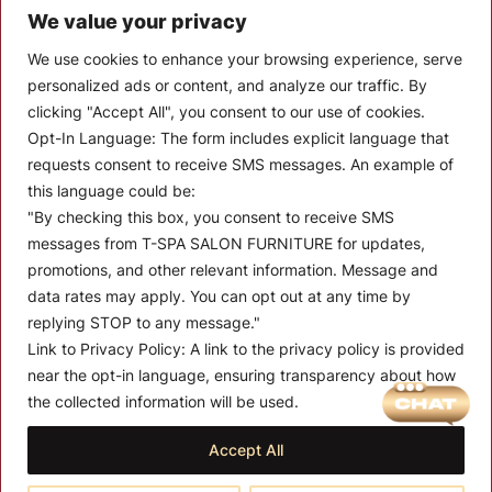
We value your privacy
Monthly Promotion
We use cookies to enhance your browsing experience, serve
Blog
personalized ads or content, and analyze our traffic. By
clicking "Accept All", you consent to our use of cookies.
Contact
Opt-In Language:
The form includes explicit language that
CONTACT US
requests consent to receive SMS messages. An example of
this language could be:
10510 Kinghurst Dr, Houston TX 77099
"By checking this box, you consent to receive SMS
messages from T-SPA SALON FURNITURE for updates,
info@tspallc.com
promotions, and other relevant information. Message and
888-508-8772
|
832-600-0117
|
832-230-4294
data rates may apply. You can opt out at any time by
replying STOP to any message."
Link to Privacy Policy:
A link to the privacy policy is provided
near the opt-in language, ensuring transparency about how
the collected information will be used.
Term and Conditions of Use
Privacy Policy
Warranty Policy
Accept All
Shipping & Return
Massage Chair
Nail Furniture
Base and Sinks