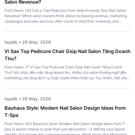
Salon Revenue?
Post Views: 153 Can a Top Pedicure Chair Help Increase Your Nail Salon
Revenue? When salon owners think about increasing revenue, marketing
campaigns and new services often come to mind first. However, one
important investment is frequently overlooked – a Top Pedicure Chair.
More than just a place for clients to sit, the right chair […]
tspallc • 26 May, 2026
Vì Sao Top Pedicure Chair Giúp Nail Salon Tăng Doanh
Thu?
Post Views: 77 Vì Sao Top Pedicure Chair Giúp Nail Salon Tăng Doanh
Thu? Khi nhắc đến việc tăng doanh thu, nhiều chủ salon thường nghĩ đến
marketing, mở rộng dịch vụ hoặc tuyển thêm nhân sự. Tuy nhiên, một yếu
tố quan trọng lại thường bị bỏ qua: Top Pedicure Chair. Không chỉ mang […]
tspallc • 26 May, 2026
Bauhaus Style: Modern Nail Salon Design Ideas from
T-Spa
Post Views: 203 Bauhaus Style: Modern Nail Salon Design Ideas from T-
Spa A salon’s interior is more than just decoration – it defines your brand
identity and shapes the customer experience. While styles like Minimalist,