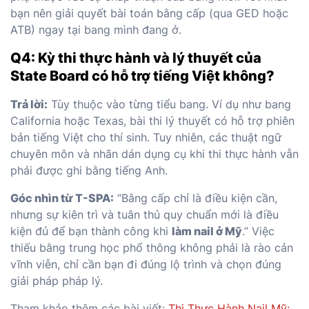
bạn nên giải quyết bài toán bằng cấp (qua GED hoặc
ATB) ngay tại bang mình đang ở.
Q4: Kỳ thi thực hành và lý thuyết của
State Board có hỗ trợ tiếng Việt không?
Trả lời:
Tùy thuộc vào từng tiểu bang. Ví dụ như bang
California hoặc Texas, bài thi lý thuyết có hỗ trợ phiên
bản tiếng Việt cho thí sinh. Tuy nhiên, các thuật ngữ
chuyên môn và nhãn dán dụng cụ khi thi thực hành vẫn
phải được ghi bằng tiếng Anh.
Góc nhìn từ T-SPA:
“Bằng cấp chỉ là điều kiện cần,
nhưng sự kiên trì và tuân thủ quy chuẩn mới là điều
kiện đủ để bạn thành công khi
làm nail ở Mỹ
.” Việc
thiếu bằng trung học phổ thông không phải là rào cản
vĩnh viễn, chỉ cần bạn đi đúng lộ trình và chọn đúng
giải pháp pháp lý.
Tham khảo thêm các bài viết:
Thi Thực Hành Nail Mỹ: