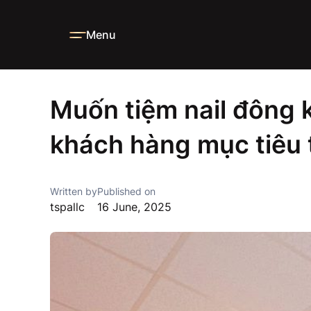
Menu
Home
Blog
News
Muốn tiệm nail đông khách? Xác đị
Muốn tiệm nail đông 
khách hàng mục tiêu 
Written by
Published on
tspallc
16 June, 2025