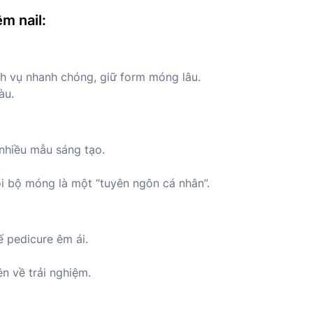
m nail:
ịch vụ nhanh chóng, giữ form móng lâu.
àu.
, nhiều mẫu sáng tạo.
.
i bộ móng là một “tuyên ngôn cá nhân”.
ế pedicure êm ái.
n về trải nghiệm.