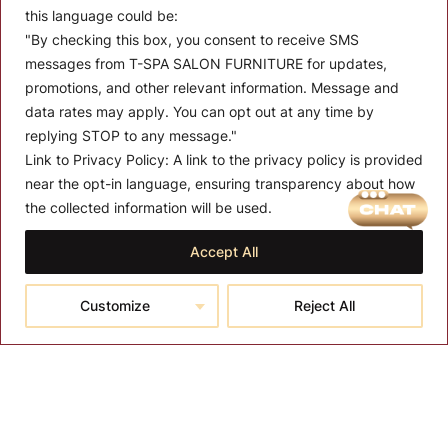
this language could be:
"By checking this box, you consent to receive SMS
messages from T-SPA SALON FURNITURE for updates,
promotions, and other relevant information. Message and
data rates may apply. You can opt out at any time by
replying STOP to any message."
Link to Privacy Policy:
A link to the privacy policy is provided
MENU
near the opt-in language, ensuring transparency about how
the collected information will be used.
About T-SPA
Accept All
T-SPA Products
Monthly Promotion
Customize
Reject All
Blog
Contact
CONTACT US