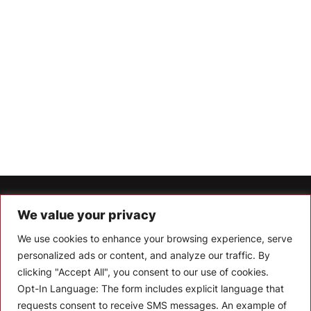
Let’s Keep In Touch
We value your privacy
We use cookies to enhance your browsing experience, serve
Stay up to date with the latest news, announcements, and
articles.
personalized ads or content, and analyze our traffic. By
clicking "Accept All", you consent to our use of cookies.
Enter your email
Opt-In Language:
The form includes explicit language that
requests consent to receive SMS messages. An example of