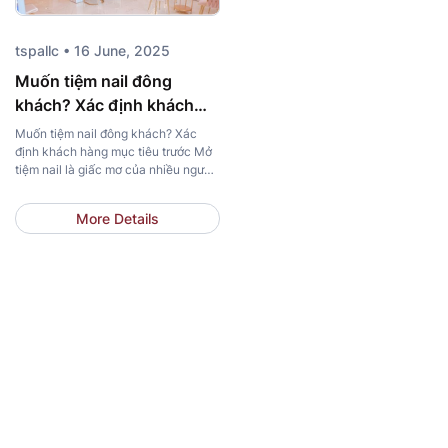
tspallc • 16 June, 2025
Muốn tiệm nail đông
khách? Xác định khách
hàng mục tiêu trước
Muốn tiệm nail đông khách? Xác
định khách hàng mục tiêu trước Mở
tiệm nail là giấc mơ của nhiều người,
nhưng không ít chủ tiệm lại rơi vào
tình trạng: đầu tư lớn, setup kỹ càng
More Details
– mà khách vẫn thưa thớt. Nếu bạn
đang băn khoăn không biết bắt đầu
từ đâu để […]