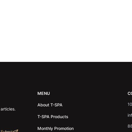
MENU
C
10
About T-SPA
rticles.
in
T-SPA Products
8
Monthly Promotion