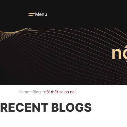
Menu
n
Home
Blog
nội thất salon nail
RECENT BLOGS