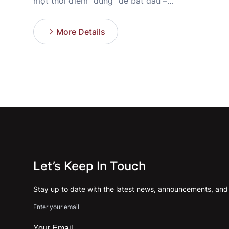
một thời điểm “đúng” để bắt đầu –
thời khắc mà mọi tín hiệu từ vũ trụ
như đang thì thầm: “Đã đến lúc rồi.”
More Details
Theo thần số học, năm số 1 chính là
biểu tượng của sự […]
Let’s Keep In Touch
Stay up to date with the latest news, announcements, and a
Enter your email