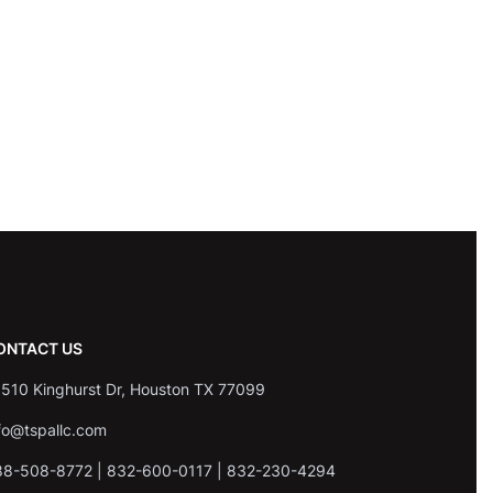
ONTACT US
510 Kinghurst Dr, Houston TX 77099
fo@tspallc.com
88-508-8772
|
832-600-0117
|
832-230-4294