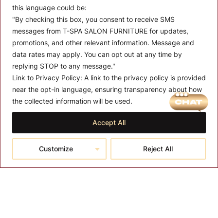
this language could be:
"By checking this box, you consent to receive SMS
messages from T-SPA SALON FURNITURE for updates,
promotions, and other relevant information. Message and
data rates may apply. You can opt out at any time by
replying STOP to any message."
Link to Privacy Policy:
A link to the privacy policy is provided
MENU
near the opt-in language, ensuring transparency about how
the collected information will be used.
About T-SPA
Accept All
T-SPA Products
Monthly Promotion
Customize
Reject All
Blog
Contact
CONTACT US