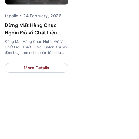
tspallc • 24 February, 2026
Đừng Mất Hàng Chục
Nghìn Đô Vì Chất Liệu
Thiết Bị Nail Salon
Đừng Mất Hàng Chục Nghìn Đô Vì
Chất Liệu Thiết Bị Nail Salon Khi mở
tiệm hoặc remodel, phần lớn chủ
tiệm chỉ tập trung vào kiểu dáng và
màu sắc. Nhưng rất ít người đặt câu
More Details
hỏi về chất liệu thiết bị nail salon.
Đây chính là nguyên nhân khiến
nhiều tiệm phải thay […]