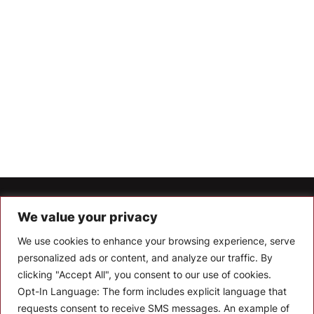
Let’s Keep In Touch
We value your privacy
We use cookies to enhance your browsing experience, serve
Stay up to date with the latest news, announcements, and
articles.
personalized ads or content, and analyze our traffic. By
clicking "Accept All", you consent to our use of cookies.
Enter your email
Opt-In Language:
The form includes explicit language that
requests consent to receive SMS messages. An example of